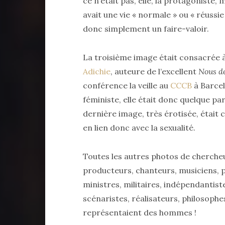
ce n’était pas, elle, la protagoniste, m
avait une vie « normale » ou « réussie
donc simplement un faire-valoir.
La troisième image était consacrée à
Adichie
, auteure de l’excellent
Nous de
conférence la veille au
CCCB
à Barcel
féministe, elle était donc quelque pa
dernière image, très érotisée, était 
en lien donc avec la sexualité.
Toutes les autres photos de chercheurs
producteurs, chanteurs, musiciens, po
ministres, militaires, indépendantiste
scénaristes, réalisateurs, philosophe
représentaient des hommes !