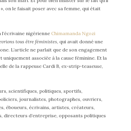
ais son mari. Et pour bien insister sur le fait qu’il
 », on le faisait poser avec sa femme, qui était
 l’écrivaine nigérienne
Chimamanda Ngozi
vrions tous être féministes
, qui avait donné une
one. L’article ne parlait que de son engagement
rt uniquement associée à la cause féminine. Et la
celle de la rappeuse Cardi B, ex-strip-teaseuse,
, scientifiques, politiques, sportifs,
liciers, journalistes, photographes, ouvriers,
s, éboueurs, écrivains, artistes, créateurs,
s, directeurs d’entreprise, opposants politiques