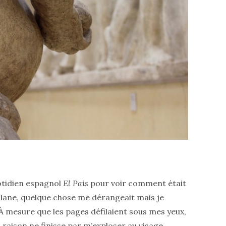
quotidien espagnol
El País
pour voir comment était
talane, quelque chose me dérangeait mais je
. À mesure que les pages défilaient sous mes yeux,
raison ne finisse par m’exploser au visage.