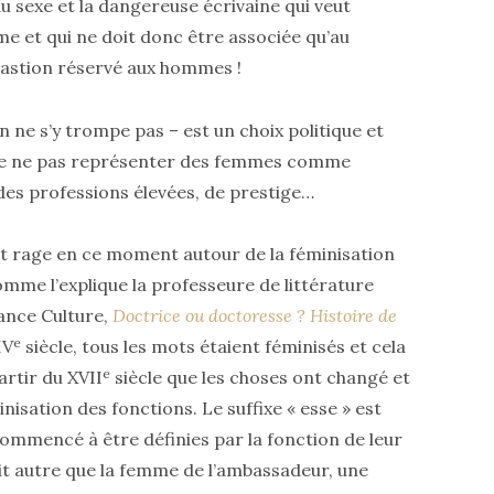
du sexe et la dangereuse écrivaine qui veut
e et qui ne doit donc être associée qu’au
 bastion réservé aux hommes !
on ne s’y trompe pas – est un choix politique et
s de ne pas représenter des femmes comme
es professions élevées, de prestige…
ait rage en ce moment autour de la féminisation
omme l’explique la professeure de littérature
rance Culture,
Doctrice ou doctoresse ? Histoire de
e
IV
siècle, tous les mots étaient féminisés et cela
e
artir du XVII
siècle que les choses ont changé et
nisation des fonctions. Le suffixe « esse » est
ommencé à être définies par la fonction de leur
ait autre que la femme de l’ambassadeur, une