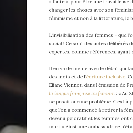
« faute » pour être une travailleuse 
changer les choses avec son féminism
féminisme et non à la littérature, le
L’invisibilisation des femmes – que l’
social ! Ce sont des actes délibéré
expertes, comme références, ayant d
Il en va de même avec le débat qui f
des mots et de l’
écriture inclusive
. C
Eliane Viennot, dans l’émission de F
la langue française au féminin
: « Au X
ne posait aucune problème. C’est à p
que l’on a commencé à retirer la fémi
devenu péjoratif et les femmes ont c
mari. » Ainsi, une ambassadrice n’ét