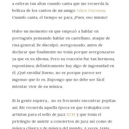
a esferas tan altas cuando canta que me recuerda la
belleza de los cantos de mi amigo
Jahen Oarsman
.
Cuando canta, el tiempo se para. ¡Pues, eso mismo!
Hubo un momento en que empezó a hablar en
portugués pensando hablar en castellano, ataque de
risa general. Se disculpó, avergonzado, antes de
declarar que finalmente no tenía porque avergonzarse
ya que es su idioma. Pero su reacción fue tan hermosa,
espontánea; definitivamente hay algo de ingenuidad en
él. ¡Qué envidia! Bueno, no es porque parece ser
ingenuo que lo es. Supongo que no debe ser fácil
intentar vivir de su música.
Si la gente supiera… no es frecuente encontrar pepitas
así. Me recuerda aquella época en que trabajaba con
artistas para el sello de jazz
ECM
y que tenía el
privilegio de asistir a conciertos de jazz así como de
música clásica y de música del mundo. A veces, tenía