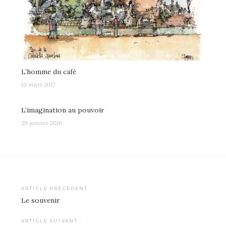
L’homme du café
13 mars 2017
L’imagination au pouvoir
29 janvier 2018
Navigation
ARTICLE PRÉCÉDENT :
Le souvenir
de
l’article
ARTICLE SUIVANT :