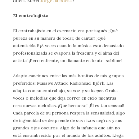
offert. Merci
Jorge da Rocha
!
El contrabajista
El contrabajista en el escenario era portugués ¡Qué
pureza en su manera de tocar, de cantar! ¡Qué
autenticidad! ¡A veces cuando la música está demasiado
profesionalizada se evapora la frescura y el alma del
artista! ¡Pero enfrente, un diamante en bruto, sublime!
Adapta canciones entre las más bonitas de mis grupos
preferidos: Massive Attack, Radiohead, Björk. Las
adapta con su contrabajo, su voz y su
looper
. Graba
voces o melodías que deja correr en ciclo mientras
crea nuevas melodías. ¡Qué hermoso! ¡Él es tan sensual!
Cada parcela de su persona respira la sensualidad, algo
de ingenuidad se desprende de sus rizos negros y sus
grandes ojos oscuros. Algo de la infancia que aún no
está ensombrecido por el mundo de los adultos. Llega