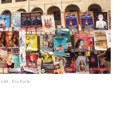
édit : Eva Byele