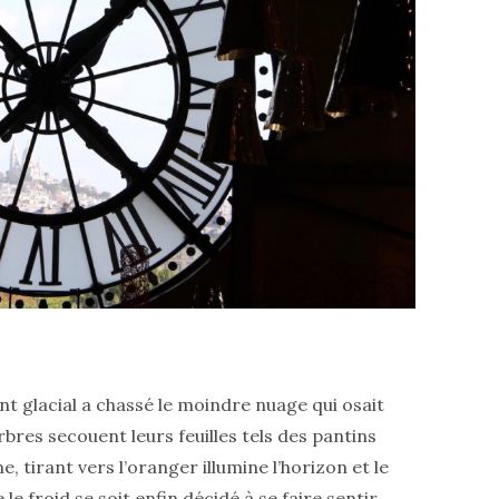
vent glacial a chassé le moindre nuage qui osait
rbres secouent leurs feuilles tels des pantins
, tirant vers l’oranger illumine l’horizon et le
le froid se soit enfin décidé à se faire sentir.