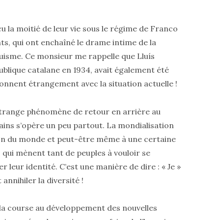
u la moitié de leur vie sous le régime de Franco
ents, qui ont enchaîné le drame intime de la
quisme. Ce monsieur me rappelle que Lluís
blique catalane en 1934, avait également été
onnent étrangement avec la situation actuelle !
étrange phénomène de retour en arrière au
mains s’opère un peu partout. La mondialisation
ion du monde et peut-être même à une certaine
s qui mènent tant de peuples à vouloir se
leur identité. C’est une manière de dire : « Je »
nnihiler la diversité !
la course au développement des nouvelles