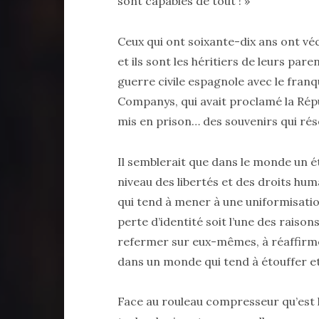
sont capables de tout ! »
Ceux qui ont soixante-dix ans ont véc
et ils sont les héritiers de leurs par
guerre civile espagnole avec le fran
Companys, qui avait proclamé la Répu
mis en prison… des souvenirs qui rés
Il semblerait que dans le monde un 
niveau des libertés et des droits hu
qui tend à mener à une uniformisat
perte d’identité soit l’une des raison
refermer sur eux-mêmes, à réaffirmer 
dans un monde qui tend à étouffer et a
Face au rouleau compresseur qu’est 