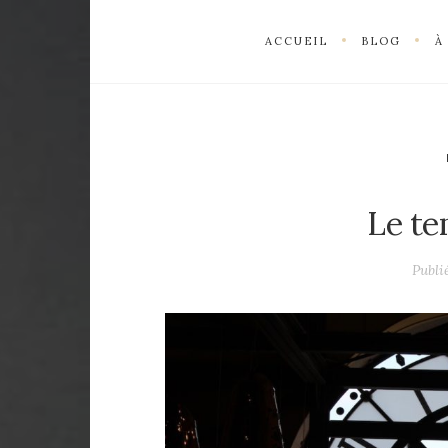
ACCUEIL
BLOG
À
Le te
Publi