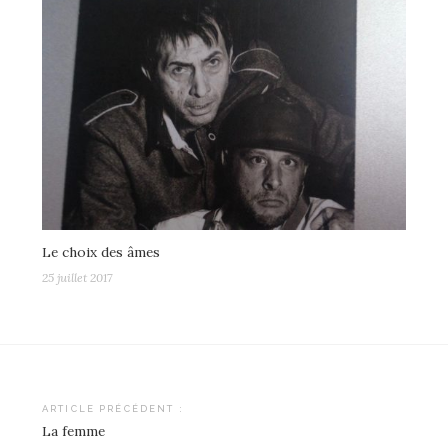
Le choix des âmes
25 juillet 2017
Navigation
ARTICLE PRÉCÉDENT :
La femme
de