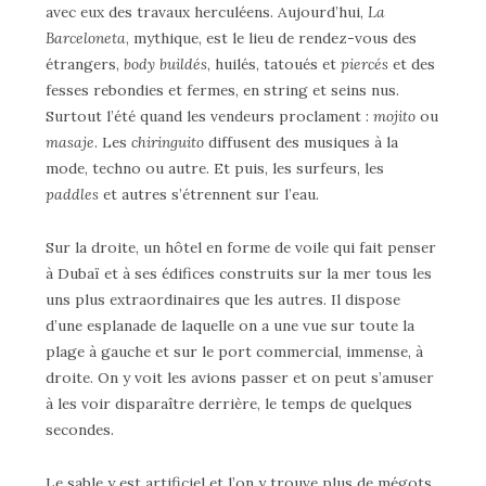
avec eux des travaux herculéens. Aujourd’hui,
La
Barceloneta
, mythique, est le lieu de rendez-vous des
étrangers,
body buildés
, huilés, tatoués et
piercés
et des
fesses rebondies et fermes, en string et seins nus.
Surtout l’été quand les vendeurs proclament :
mojito
ou
masaje
. Les
chiringuito
diffusent des musiques à la
mode, techno ou autre. Et puis, les surfeurs, les
paddles
et autres s’étrennent sur l’eau.
Sur la droite, un hôtel en forme de voile qui fait penser
à Dubaï et à ses édifices construits sur la mer tous les
uns plus extraordinaires que les autres. Il dispose
d’une esplanade de laquelle on a une vue sur toute la
plage à gauche et sur le port commercial, immense, à
droite. On y voit les avions passer et on peut s’amuser
à les voir disparaître derrière, le temps de quelques
secondes.
Le sable y est artificiel et l’on y trouve plus de mégots