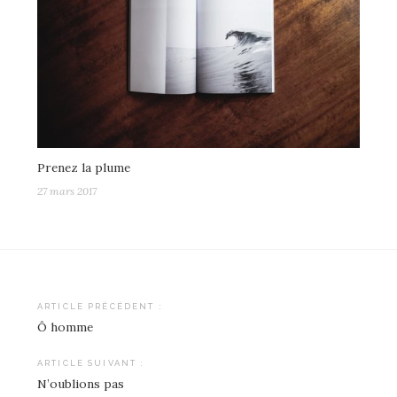
Prenez la plume
27 mars 2017
Navigation
ARTICLE PRÉCÉDENT :
Ô homme
de
l’article
ARTICLE SUIVANT :
N’oublions pas